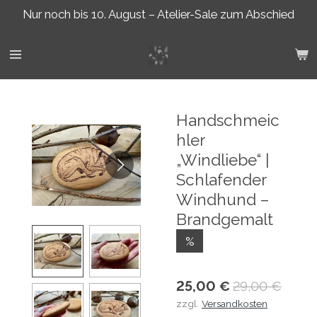
Nur noch bis 10. August – Atelier-Sale zum Abschied
Zum
Hauptinhalt
springen
Handschmeic
hler
„Windliebe“ |
Schlafender
Windhund –
Brandgemalt
%
25,00 €
29,00 €
zzgl.
Versandkosten