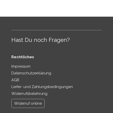
l
s
c
r
e
Hast Du noch Fragen?
e
n
Rechtliches
Impressum
Datenschutzerklärung
AGB
Liefer- und Zahlungsbedingungen
Widerrufsbelehrung
Widerruf online