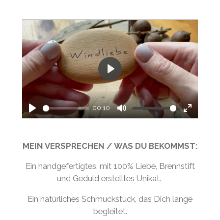
P
l
a
00:10
P
M
E
y
l
u
n
MEIN VERSPRECHEN / WAS DU BEKOMMST:
a
t
t
y
e
e
Ein handgefertigtes, mit 100% Liebe, Brennstift
r
und Geduld erstelltes Unikat.
f
Ein natürliches Schmuckstück, das Dich lange
u
begleitet.
l