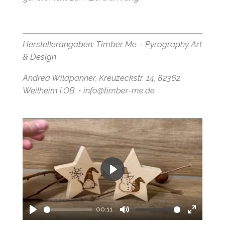
Herstellerangaben: Timber Me – Pyrography Art
& Design
Andrea Wildpanner, Kreuzeckstr. 14, 82362
Weilheim i.OB・info@timber-me.de
P
l
a
00:11
P
M
E
y