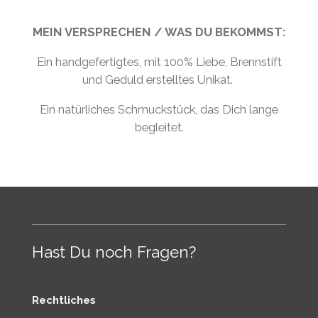
l
u
n
MEIN VERSPRECHEN / WAS DU BEKOMMST:
a
t
t
y
e
e
Ein handgefertigtes, mit 100% Liebe, Brennstift
r
und Geduld erstelltes Unikat.
f
Ein natürliches Schmuckstück, das Dich lange
u
begleitet.
l
l
s
c
r
e
Hast Du noch Fragen?
e
n
Rechtliches