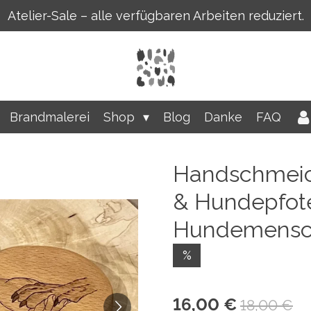
Atelier-Sale – alle verfügbaren Arbeiten reduziert.
Brandmalerei
Shop
Blog
Danke
FAQ
Handschmeic
& Hundepfote
Hundemens
%
16,00 €
18,00 €