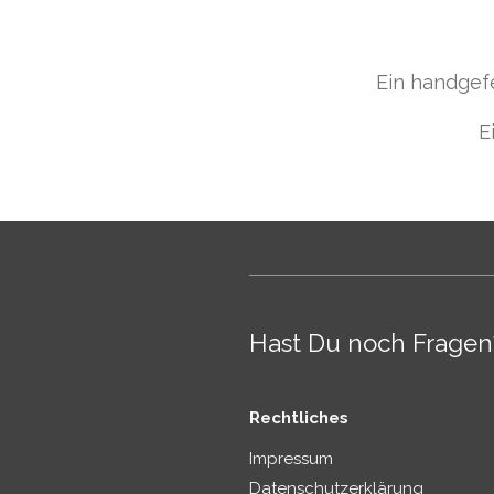
a
y
Ein handgefe
E
Hast Du noch Fragen
Rechtliches
Impressum
Datenschutzerklärung