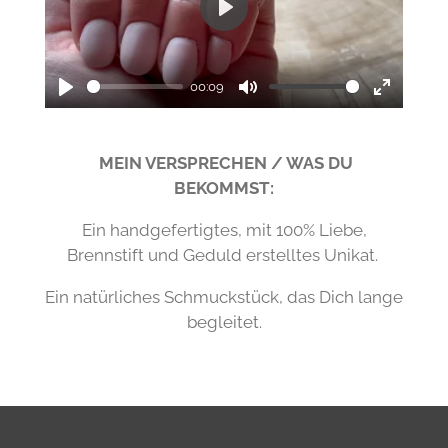
P
l
a
00:09
P
M
E
y
l
u
n
MEIN VERSPRECHEN / WAS DU
a
t
t
BEKOMMST:
y
e
e
r
Ein handgefertigtes, mit 100% Liebe,
f
Brennstift und Geduld erstelltes Unikat.
u
Ein natürliches Schmuckstück, das Dich lange
l
begleitet.
l
s
c
r
e