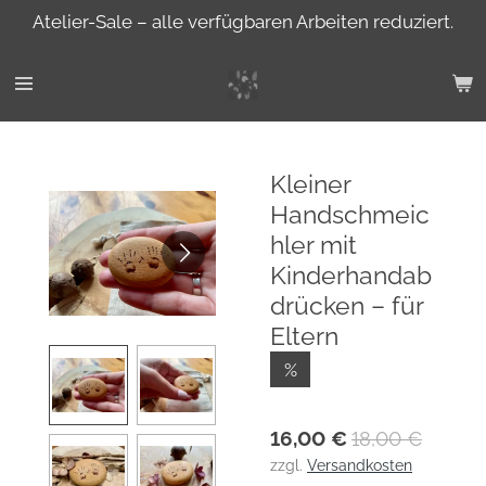
Atelier-Sale – alle verfügbaren Arbeiten reduziert.
Zum
Hauptinhalt
springen
Kleiner
Handschmeic
hler mit
Kinderhandab
drücken – für
Eltern
%
16,00 €
18,00 €
zzgl.
Versandkosten