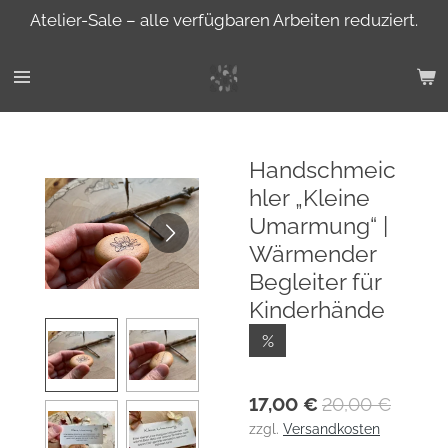
Atelier-Sale – alle verfügbaren Arbeiten reduziert.
Zum
Hauptinhalt
springen
Handschmeic
hler „Kleine
Umarmung“ |
Wärmender
Begleiter für
Kinderhände
%
17,00 €
20,00 €
zzgl.
Versandkosten