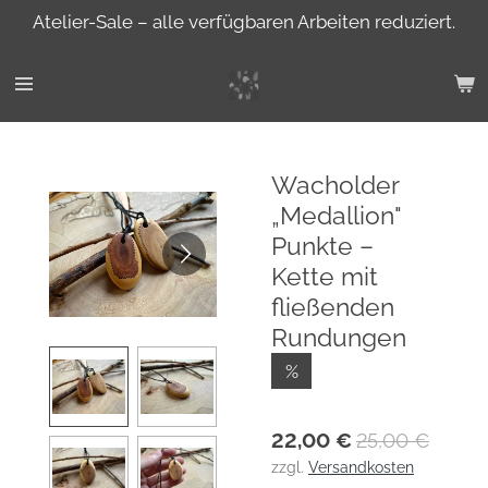
Atelier-Sale – alle verfügbaren Arbeiten reduziert.
Zum
Hauptinhalt
springen
Wacholder
„Medallion"
Punkte –
Kette mit
fließenden
Rundungen
%
22,00 €
25,00 €
zzgl.
Versandkosten