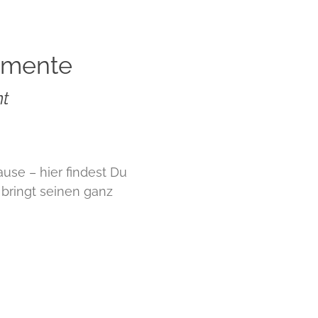
omente
nt
ause – hier findest Du
 bringt seinen ganz