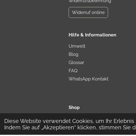
Widerrufsbelehrung
Widerruf online
Hilfe & Informationen
Umwelt
Blog
Glossar
FAQ
WhatsApp Kontakt
Shop
Timber-Me-Shop
Diese Website verwendet Cookies, um Ihr Erlebni
Indem Sie auf „Akzeptieren“ klicken, stimmen Sie 
Etsy-Shop