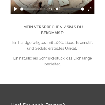
l
a
00:14
P
M
E
y
l
u
n
MEIN VERSPRECHEN / WAS DU
a
t
t
BEKOMMST:
y
e
e
r
Ein handgefertigtes, mit 100% Liebe, Brennstift
f
und Geduld erstelltes Unikat.
u
Ein natürliches Schmuckstück, das Dich lange
l
begleitet.
l
s
c
r
e
e