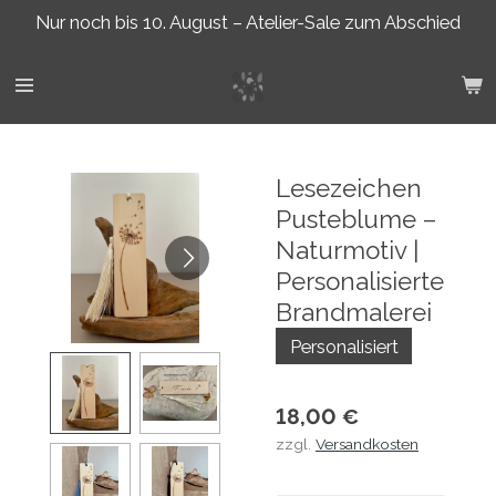
Nur noch bis 10. August – Atelier-Sale zum Abschied
Zum
Hauptinhalt
springen
Lesezeichen
Pusteblume –
Naturmotiv |
Personalisierte
Brandmalerei
Personalisiert
18,00 €
zzgl.
Versandkosten