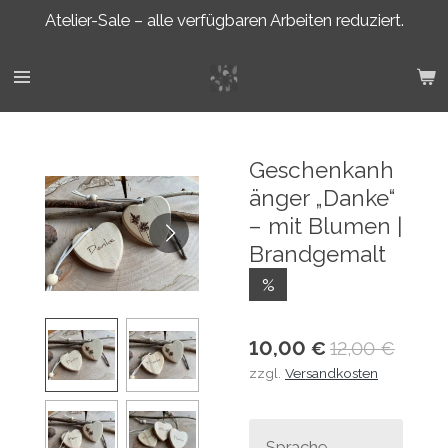
Atelier-Sale – alle verfügbaren Arbeiten reduziert.
Zum
Hauptinhalt
springen
Geschenkanh
änger „Danke“
– mit Blumen |
Brandgemalt
%
10,00 €
12,00 €
zzgl.
Versandkosten
Sprache